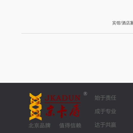
宾馆/酒店