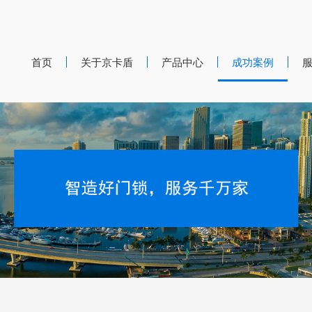
首页
关于京卡盾
产品中心
成功案例