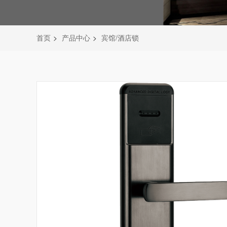
首页
>
产品中心
>
宾馆/酒店锁