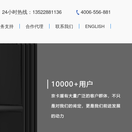
24小时热线：13522881136
4006-556-881
服务支持
合作代理
联系我们
ENGLISH