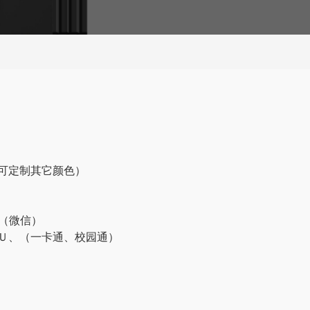
可定制其它颜色）
（微信）
Ｕ、（一卡通、校园通）