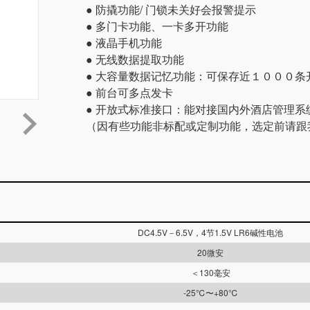
● 防撬功能/ 门锁未关好会报警提示
● 多门卡功能、一卡多开功能
● 液晶手机功能
● 无线数据提取功能
● 大容量数据记忆功能：可保存近１０００
● 前台可多点发卡
● 开放式标准接口：能对接国内外酒店管理系
（因有些功能非标配或定制功能，选定前请跟
DC4.5V
－
6.5V
，
4
节
1.5V LR6
碱性电池
20
微安
＜
130
毫安
-25
℃〜
+
80
℃