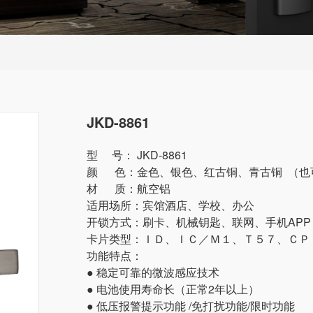
JKD-8861
型 号： JKD-8861
颜 色：金色、银色、红古铜、青古铜 （也
材 质：航空铝
适用场所：宾馆酒店、学校、办公
开锁方式：刷卡、机械钥匙、联网、手机APP
卡片类型：ＩＤ、ＩＣ／Ｍ１、Ｔ５７、ＣＰ
功能特点：
● 稳定可靠的微波感应技术
● 电池使用寿命长（正常2年以上）
● 低压报警提示功能 /免打扰功能/限时功能